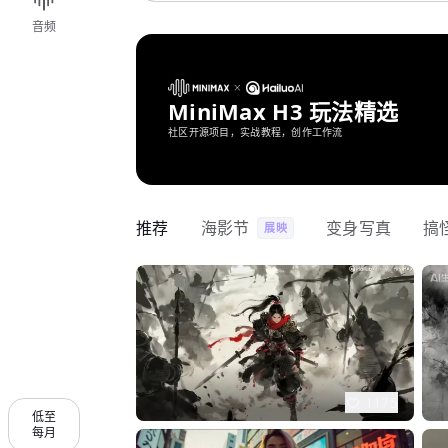
音频
MiniMax H3 玩法精选
社区开源项目，实战教程，创作工作流
推荐
海影节
变身写真
搞
展映
1175
低至
每月