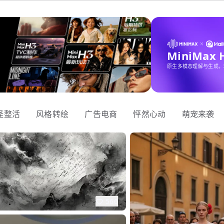
MiniMax
原生多模态理解与生成，
怪整活
风格转绘
广告电商
怦然心动
萌宠来袭
566