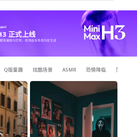
 H3 正式上线
精准编辑与控制，商用级多场景内容生成
Q版童趣
炫酷场景
ASMR
恐惧降临
圣诞狂欢