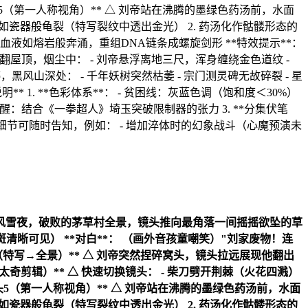
拍）** △ 风雪夜，破败的茅草村全景，镜头推向最角落一间摇摇欲坠的草
斑清晰可见） **对白**： （画外音孩童嘲笑）"刘家废物！连
镜头3（特写→全景）** △ 刘帝突然捏碎窝头，镜头拉远展现他翻出
太奇剪辑）** △ 快速切换镜头： - 柴刀劈开荆棘（火花四溅）
*镜头5（第一人称视角）** △ 刘帝站在沸腾的墨绿色药汤前，水面
皮肤如瓷器般龟裂（特写裂纹中透出金光） 2. 药汤化作骷髅形态的