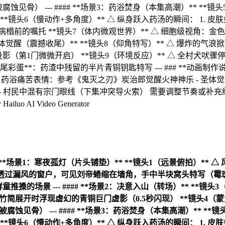
 #### **场景1：寒夜孤灯（片头铺垫）** **镜头1（远景俯
* △ 透过漏风的窗户，可见刘帝蜷缩在墙角，手中半块窝头特写（霉
搡的场景 --- #### **场景2：决意入山（转场）** **
竹简展开时浮现虚幻的青铜巨门虚影（0.5秒闪现） **镜头4（蒙
蚀见骨） --- #### **场景3：药浴焚身（本集高潮）** *
**镜头6（慢动作+多角度）** △ 纵身跃入药汤的瞬间： 1. 