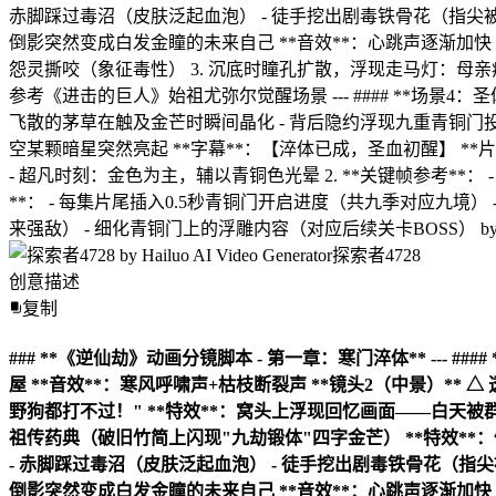
探索者4728
创意描述
复制
### **《逆仙劫》动画分镜脚本 - 第一章：寒门淬体** ---
屋 **音效**：寒风呼啸声+枯枝断裂声 **镜头2（中景）*
野狗都打不过！" **特效**：窝头上浮现回忆画面——白天被群童推
祖传药典（破旧竹简上闪现"九劫锻体"四字金芒） **特效**：
- 赤脚踩过毒沼（皮肤泛起血泡） - 徒手挖出剧毒铁骨花（指尖被腐
倒影突然变成白发金瞳的未来自己 **音效**：心跳声逐渐加快 