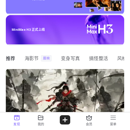
MiniMax H3 正式上线
推荐
海影节
变身写真
搞怪整活
风格
展映
发现
我的
会员
菜单