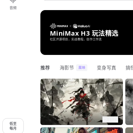
音频
MiniMax H3 玩法精选
社区开源项目，实战教程，创作工作流
推荐
海影节
变身写真
搞
展映
1175
低至
每月