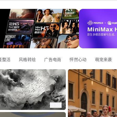
MiniMax
原生多模态理解与生成，
怪整活
风格转绘
广告电商
怦然心动
萌宠来袭
566