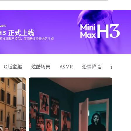
 H3 正式上线
精准编辑与控制，商用级多场景内容生成
Q版童趣
炫酷场景
ASMR
恐惧降临
圣诞狂欢