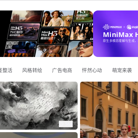
MiniMax
原生多模态理解与生成，
怪整活
风格转绘
广告电商
怦然心动
萌宠来袭
566