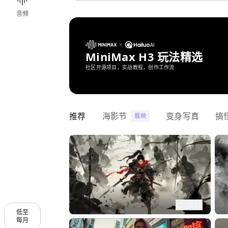
音频
MiniMax H3 玩法精选
社区开源项目，实战教程，创作工作流
推荐
海影节
变身写真
搞
展映
1175
低至
每月