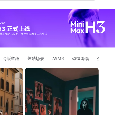
 H3 正式上线
精准编辑与控制，商用级多场景内容生成
Q版童趣
炫酷场景
ASMR
恐惧降临
圣诞狂欢