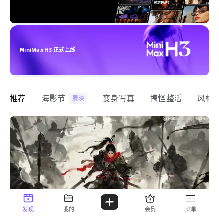
MiniMax H3 正式上线
推荐
海影节
变身写真
搞怪整活
风格
展映
发现
我的
会员
菜单