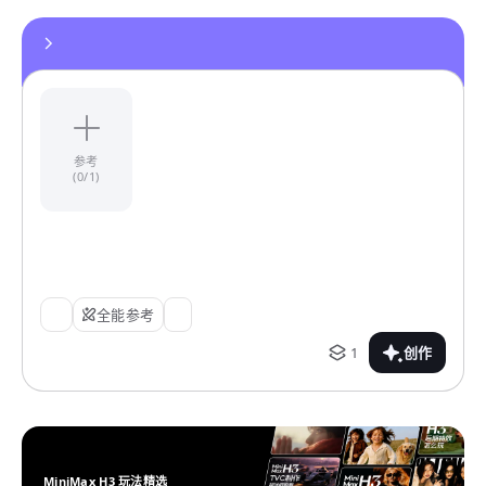
参考
(0/1)
全能参考
1
创作
MiniMax H3 玩法精选