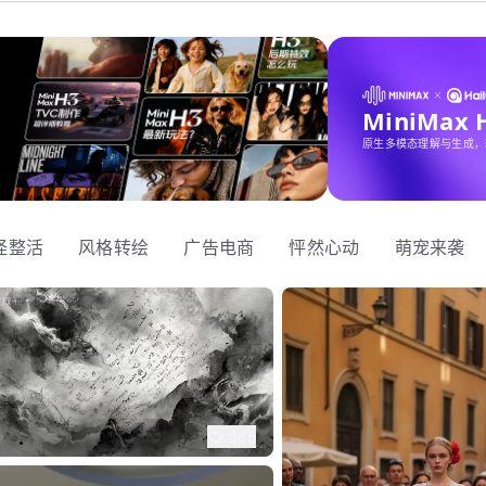
MiniMax
原生多模态理解与生成，
怪整活
风格转绘
广告电商
怦然心动
萌宠来袭
566