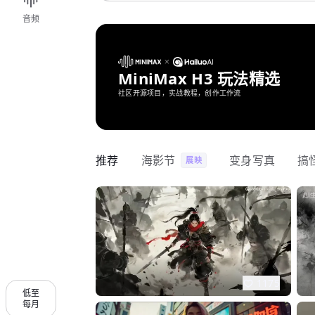
音频
MiniMax H3 玩法精选
社区开源项目，实战教程，创作工作流
推荐
海影节
变身写真
搞
展映
1175
低至
每月