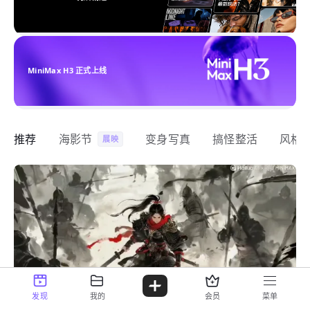
MiniMax H3 正式上线
推荐
海影节
变身写真
搞怪整活
风格
展映
发现
我的
会员
菜单