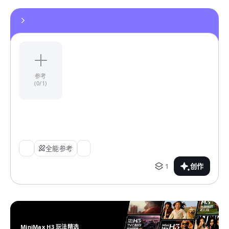
参考
(0/1)
全能参考
1
创作
MiniMax H3 玩法精选