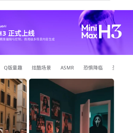
 H3 正式上线
精准编辑与控制，商用级多场景内容生成
Q版童趣
炫酷场景
ASMR
恐惧降临
圣诞狂欢