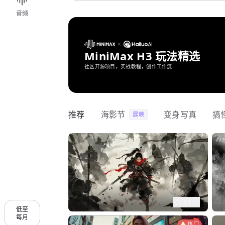
音频
MiniMax H3 玩法精选
社区开源项目，实战教程，创作工作流
推荐
海影节
变身写真
搞
展映
1175
低至
每月
热门