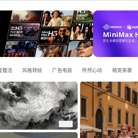
MiniMax
原生多模态理解与生成，
怪整活
风格转绘
广告电商
怦然心动
萌宠来袭
566