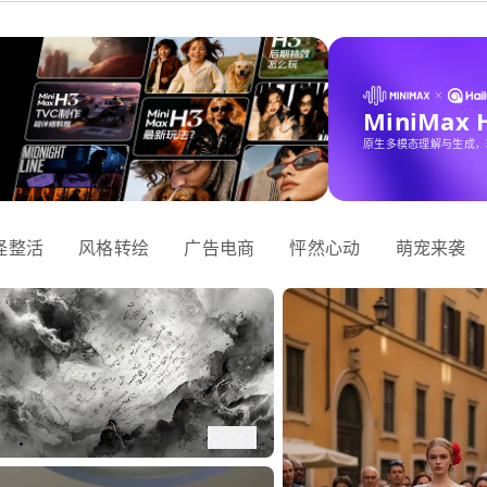
MiniMax
原生多模态理解与生成，
怪整活
风格转绘
广告电商
怦然心动
萌宠来袭
566