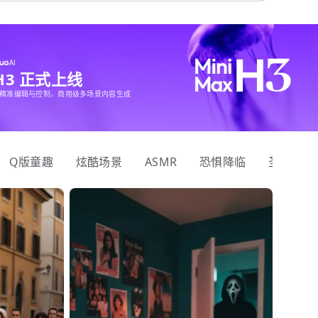
 H3 正式上线
精准编辑与控制，商用级多场景内容生成
Q版童趣
炫酷场景
ASMR
恐惧降临
圣诞狂欢