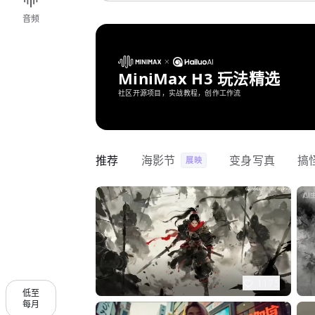
音频
MiniMax H3 玩法精选
社区开源项目，实战教程，创作工作流
推荐
海影节
变身写真
搞
展映
1175
低至
每月