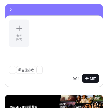
参考
(0/1)
全能参考
1
创作
MiniMax H3 玩法精选