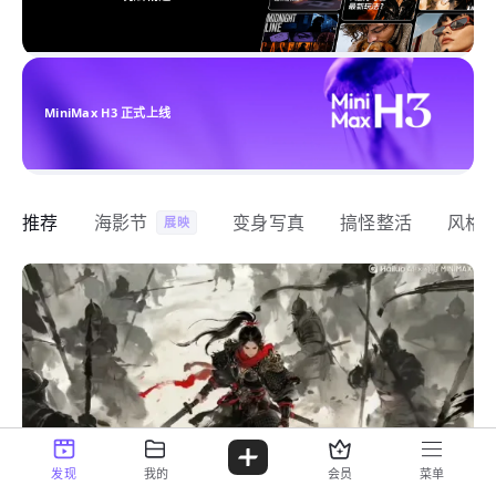
MiniMax H3 正式上线
推荐
海影节
变身写真
搞怪整活
风格
展映
发现
我的
会员
菜单