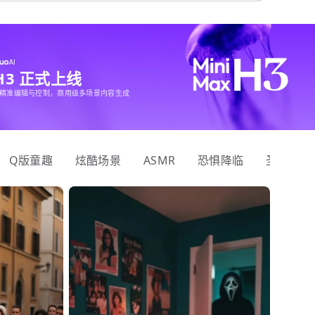
 H3 正式上线
精准编辑与控制，商用级多场景内容生成
Q版童趣
炫酷场景
ASMR
恐惧降临
圣诞狂欢