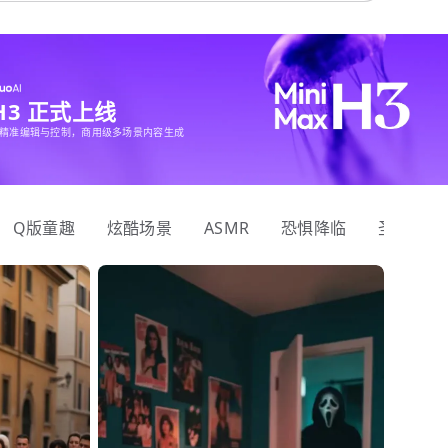
 H3 正式上线
精准编辑与控制，商用级多场景内容生成
Q版童趣
炫酷场景
ASMR
恐惧降临
圣诞狂欢