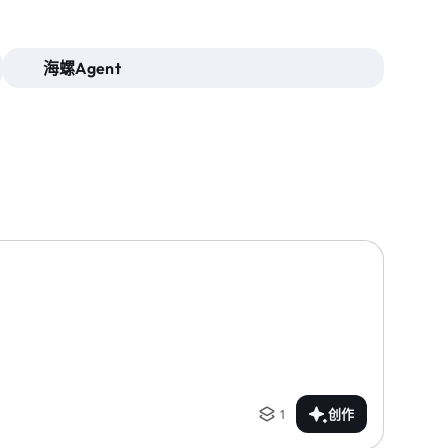
海螺Agent
1
创作