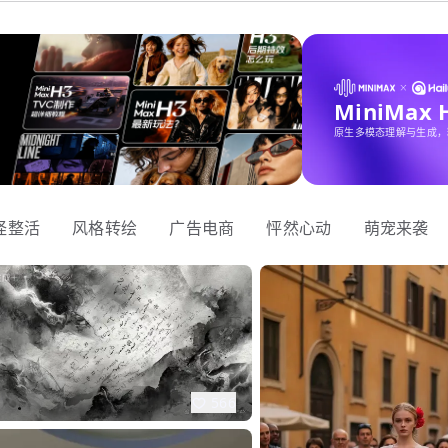
MiniMax
原生多模态理解与生成，
怪整活
风格转绘
广告电商
怦然心动
萌宠来袭
566