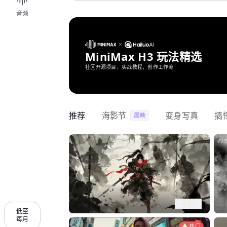
音频
MiniMax H3 玩法精选
社区开源项目，实战教程，创作工作流
推荐
海影节
变身写真
搞
展映
1175
低至
每月
热门