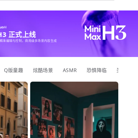
 H3 正式上线
精准编辑与控制，商用级多场景内容生成
Q版童趣
炫酷场景
ASMR
恐惧降临
圣诞狂欢