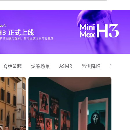
 H3 正式上线
精准编辑与控制，商用级多场景内容生成
Q版童趣
炫酷场景
ASMR
恐惧降临
圣诞狂欢