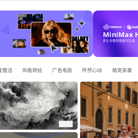
MiniMax
原生多模态理解与生成，
怪整活
风格转绘
广告电商
怦然心动
萌宠来袭
565