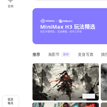
音频
MiniMax H3 玩法精选
社区开源项目，实战教程，创作工作流
推荐
海影节
变身写真
搞
展映
1175
低至
每月