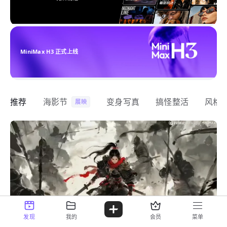
MiniMax H3 正式上线
推荐
海影节
变身写真
搞怪整活
风格
展映
发现
我的
会员
菜单