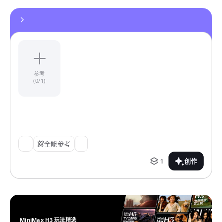
参考
(0/1)
全能参考
1
创作
MiniMax H3 玩法精选