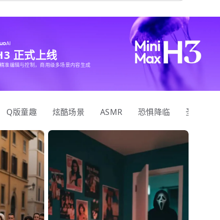
 H3 正式上线
精准编辑与控制，商用级多场景内容生成
Q版童趣
炫酷场景
ASMR
恐惧降临
圣诞狂欢