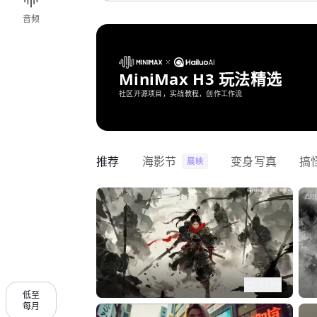
音频
MiniMax H3 玩法精选
社区开源项目，实战教程，创作工作流
推荐
海影节
变身写真
搞
展映
1175
低至
每月