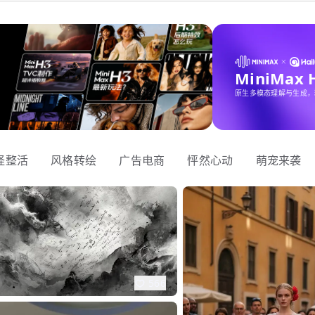
MiniMax
原生多模态理解与生成，
怪整活
风格转绘
广告电商
怦然心动
萌宠来袭
566