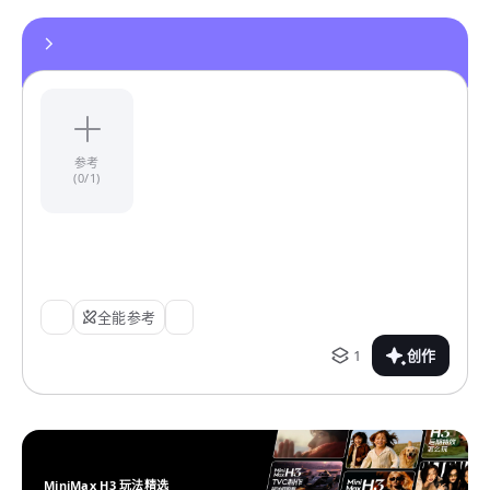
参考
(0/1)
全能参考
1
创作
MiniMax H3 玩法精选