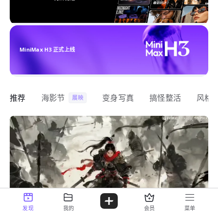
MiniMax H3 正式上线
推荐
海影节
变身写真
搞怪整活
风格
展映
发现
我的
会员
菜单