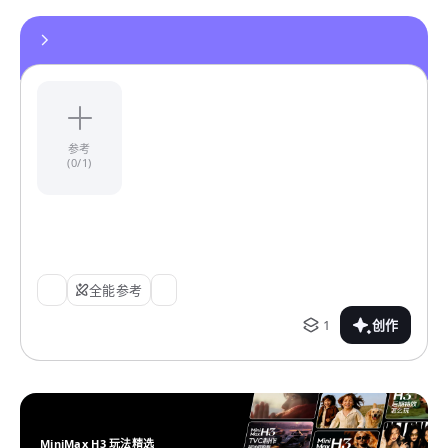
参考
(0/1)
全能参考
1
创作
MiniMax H3 玩法精选