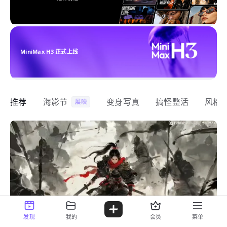
MiniMax H3 正式上线
推荐
海影节
变身写真
搞怪整活
风格
展映
发现
我的
会员
菜单