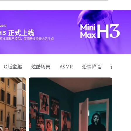
 H3 正式上线
精准编辑与控制，商用级多场景内容生成
Q版童趣
炫酷场景
ASMR
恐惧降临
圣诞狂欢