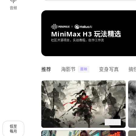
音频
MiniMax H3 玩法精选
社区开源项目，实战教程，创作工作流
推荐
海影节
变身写真
搞
展映
1175
低至
每月