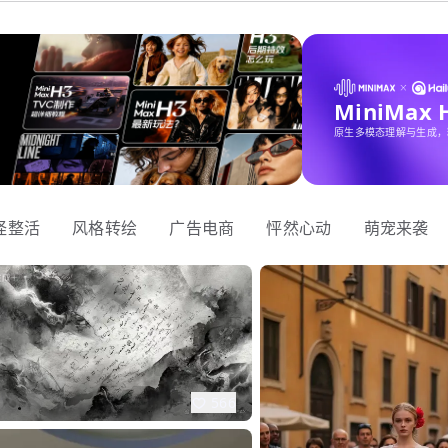
MiniMax
原生多模态理解与生成，
怪整活
风格转绘
广告电商
怦然心动
萌宠来袭
566