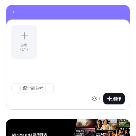
参考
(0/1)
全能参考
1
创作
MiniMax H3 玩法精选