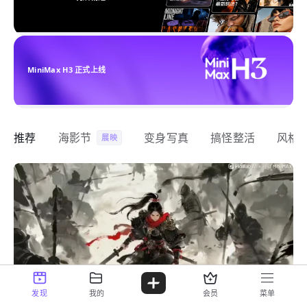
MiniMax H3 正式上线
推荐
海影节
变身写真
搞怪整活
风格
展映
发现
我的
会员
菜单