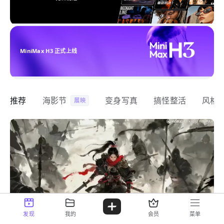
MiniMax H3 正式上线
推荐
海影节
变身写真
搞怪整活
风格
展映
发现
我的
会员
菜单