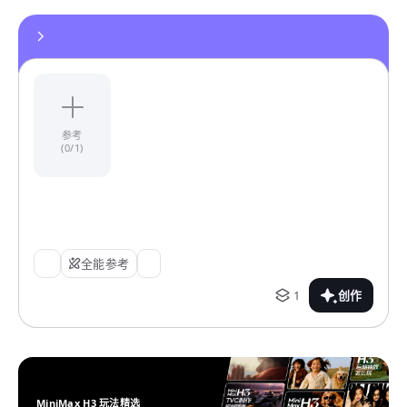
参考
(0/1)
全能参考
1
创作
MiniMax H3 玩法精选