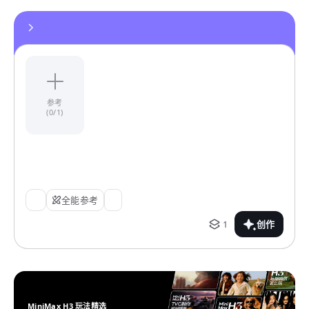
参考
(0/1)
全能参考
1
创作
MiniMax H3 玩法精选