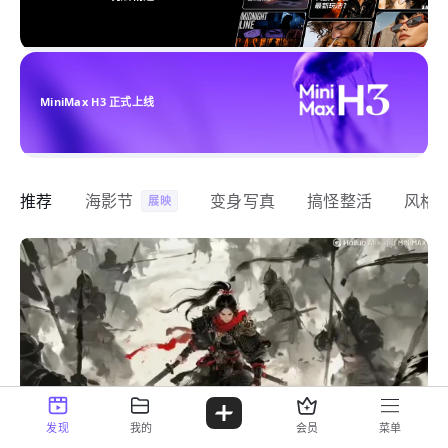
MiniMax H3 正式上线
推荐
海影节
变身写真
搞怪整活
风格
展映
发现
我的
会员
菜单