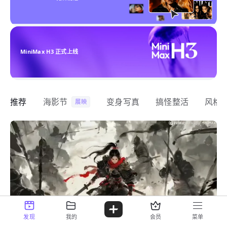
MiniMax H3 正式上线
推荐
海影节
变身写真
搞怪整活
风格
展映
发现
我的
会员
菜单