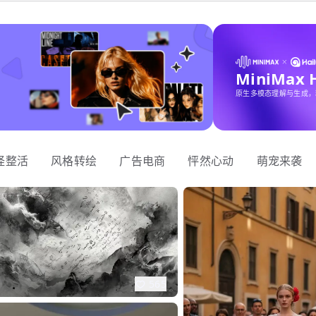
MiniMax
原生多模态理解与生成，
怪整活
风格转绘
广告电商
怦然心动
萌宠来袭
565