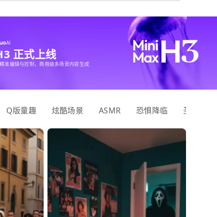
 H3 正式上线
精准编辑与控制，商用级多场景内容生成
Q版童趣
炫酷场景
ASMR
恐惧降临
圣诞狂欢