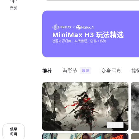
音频
MiniMax H3 玩法精选
社区开源项目，实战教程，创作工作流
推荐
海影节
变身写真
搞
展映
1175
低至
每月