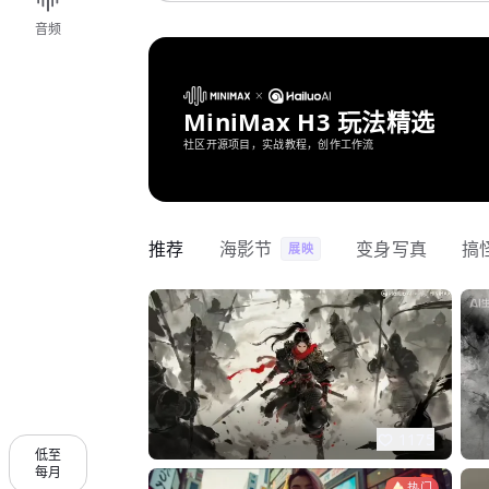
音频
MiniMax H3 玩法精选
社区开源项目，实战教程，创作工作流
推荐
海影节
变身写真
搞
展映
1175
低至
每月
热门