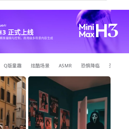
 H3 正式上线
精准编辑与控制，商用级多场景内容生成
Q版童趣
炫酷场景
ASMR
恐惧降临
圣诞狂欢