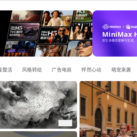
MiniMax
原生多模态理解与生成，
怪整活
风格转绘
广告电商
怦然心动
萌宠来袭
566