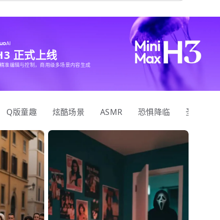
 H3 正式上线
精准编辑与控制，商用级多场景内容生成
Q版童趣
炫酷场景
ASMR
恐惧降临
圣诞狂欢