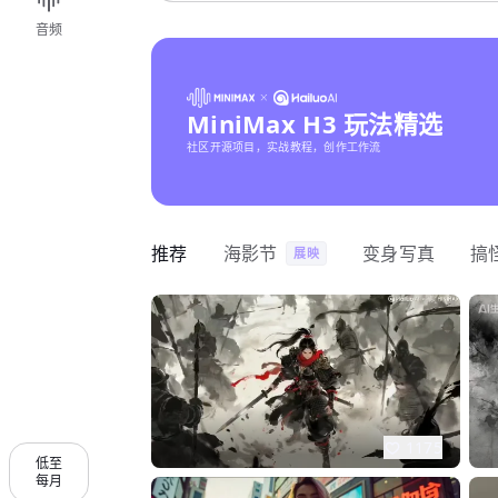
音频
MiniMax H3 玩法精选
社区开源项目，实战教程，创作工作流
推荐
海影节
变身写真
搞
展映
1175
低至
每月