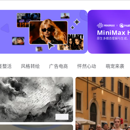
MiniMax
原生多模态理解与生成，
怪整活
风格转绘
广告电商
怦然心动
萌宠来袭
565