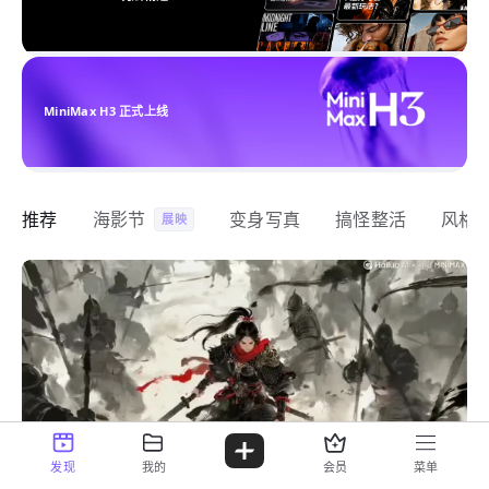
MiniMax H3 正式上线
推荐
海影节
变身写真
搞怪整活
风格
展映
发现
我的
会员
菜单