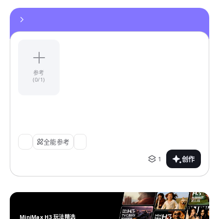
参考
(0/1)
全能参考
1
创作
MiniMax H3 玩法精选