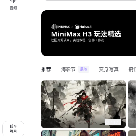
音频
MiniMax H3 玩法精选
社区开源项目，实战教程，创作工作流
推荐
海影节
变身写真
搞
展映
1175
低至
每月