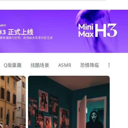
 H3 正式上线
精准编辑与控制，商用级多场景内容生成
Q版童趣
炫酷场景
ASMR
恐惧降临
圣诞狂欢