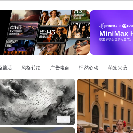
MiniMax
原生多模态理解与生成，
怪整活
风格转绘
广告电商
怦然心动
萌宠来袭
565