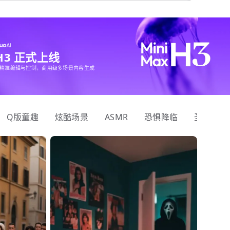
 H3 正式上线
精准编辑与控制，商用级多场景内容生成
Q版童趣
炫酷场景
ASMR
恐惧降临
圣诞狂欢