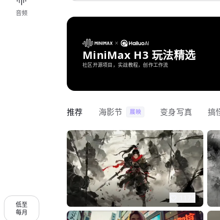
音频
MiniMax H3 玩法精选
社区开源项目，实战教程，创作工作流
推荐
海影节
变身写真
搞
展映
1175
低至
每月