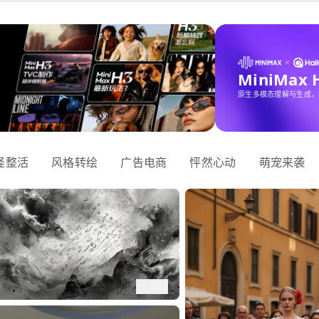
MiniMax
原生多模态理解与生成，
怪整活
风格转绘
广告电商
怦然心动
萌宠来袭
566