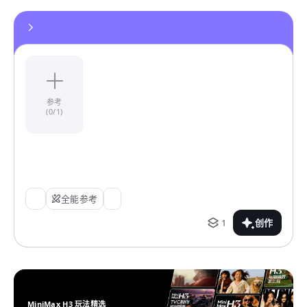
参考
(0/1)
全能参考
1
创作
MiniMax H3 玩法精选