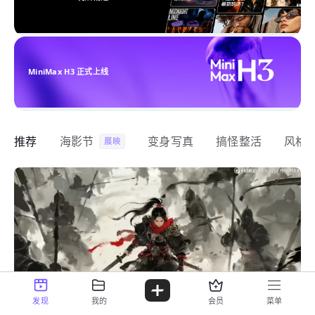
MiniMax H3 正式上线
推荐
海影节
变身写真
搞怪整活
风格
展映
发现
我的
会员
菜单