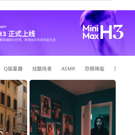
 H3 正式上线
精准编辑与控制，商用级多场景内容生成
Q版童趣
炫酷场景
ASMR
恐惧降临
圣诞狂欢