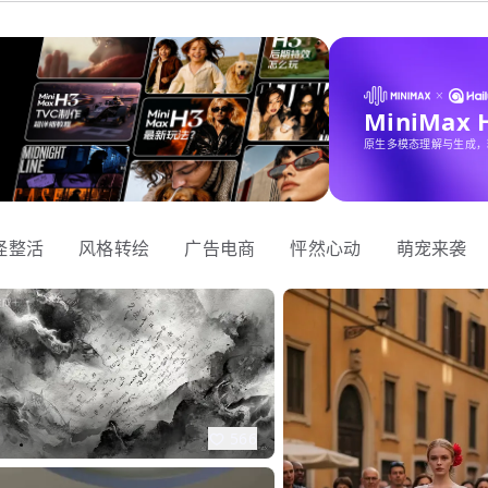
MiniMax
原生多模态理解与生成，
怪整活
风格转绘
广告电商
怦然心动
萌宠来袭
566