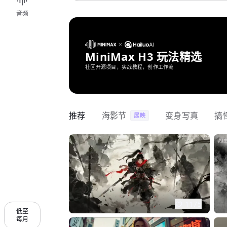
音频
MiniMax H3 玩法精选
社区开源项目，实战教程，创作工作流
推荐
海影节
变身写真
搞
展映
1175
低至
每月