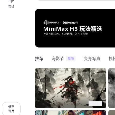
音频
MiniMax H3 玩法精选
社区开源项目，实战教程，创作工作流
推荐
海影节
变身写真
搞
展映
1175
低至
每月