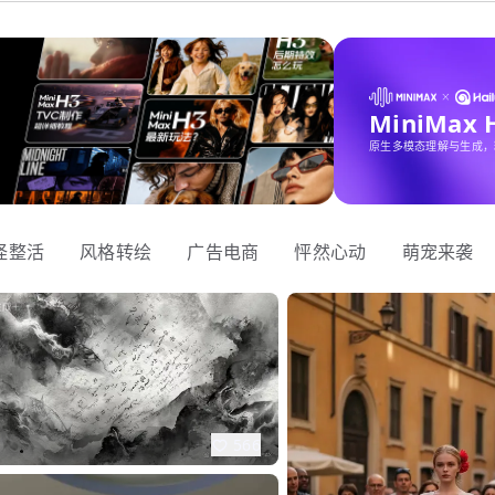
MiniMax
原生多模态理解与生成，
怪整活
风格转绘
广告电商
怦然心动
萌宠来袭
566