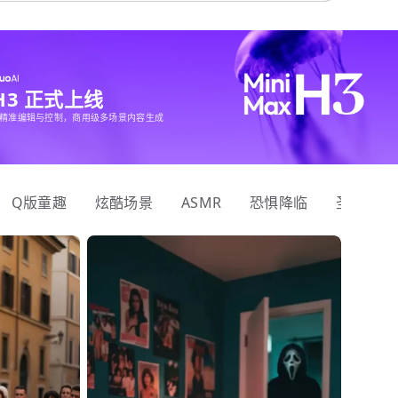
 H3 正式上线
精准编辑与控制，商用级多场景内容生成
Q版童趣
炫酷场景
ASMR
恐惧降临
圣诞狂欢