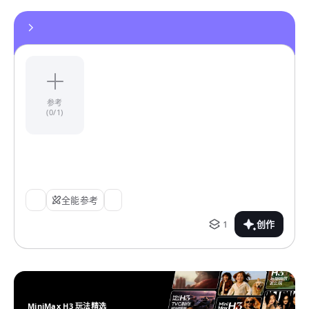
参考
(0/1)
全能参考
1
创作
MiniMax H3 玩法精选