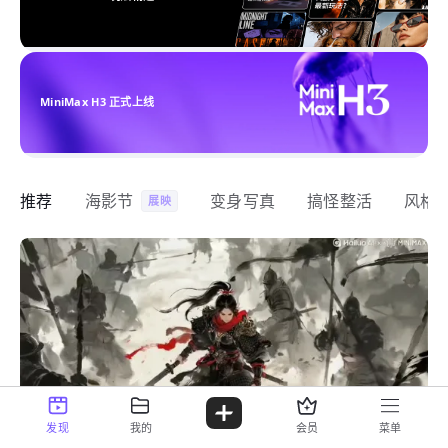
MiniMax H3 正式上线
推荐
海影节
变身写真
搞怪整活
风格
展映
发现
我的
会员
菜单