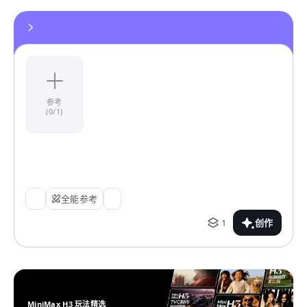
参考
(0/1)
全能参考
1
创作
MiniMax H3 玩法精选