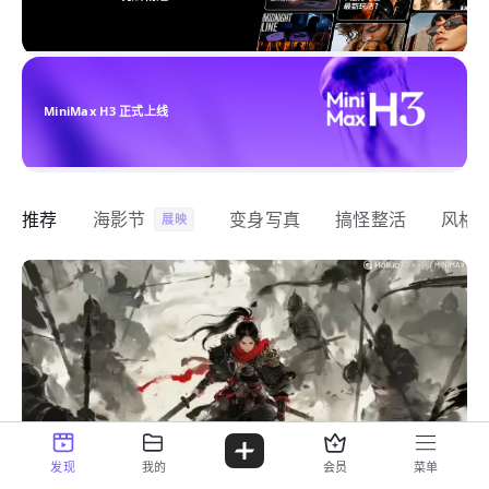
MiniMax H3 正式上线
推荐
海影节
变身写真
搞怪整活
风格
展映
发现
我的
会员
菜单