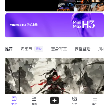
MiniMax H3 正式上线
推荐
海影节
变身写真
搞怪整活
风格
展映
发现
我的
会员
菜单