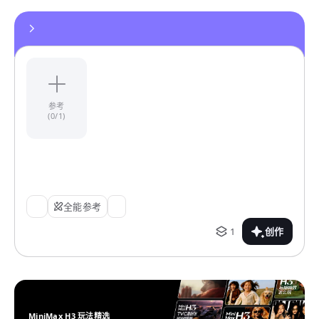
参考
(0/1)
全能参考
1
创作
MiniMax H3 玩法精选