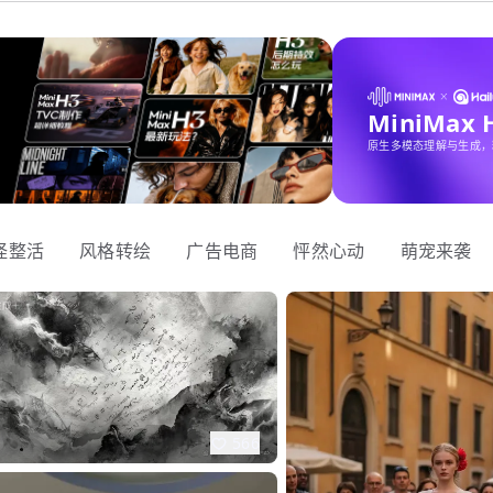
MiniMax
原生多模态理解与生成，
怪整活
风格转绘
广告电商
怦然心动
萌宠来袭
566