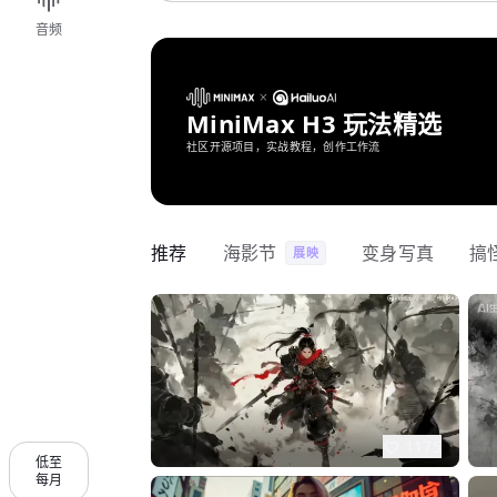
音频
MiniMax H3 玩法精选
社区开源项目，实战教程，创作工作流
推荐
海影节
变身写真
搞
展映
1175
低至
每月