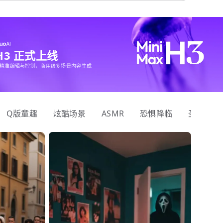
 H3 正式上线
精准编辑与控制，商用级多场景内容生成
Q版童趣
炫酷场景
ASMR
恐惧降临
圣诞狂欢