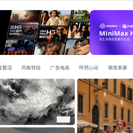
MiniMax
原生多模态理解与生成，
怪整活
风格转绘
广告电商
怦然心动
萌宠来袭
566