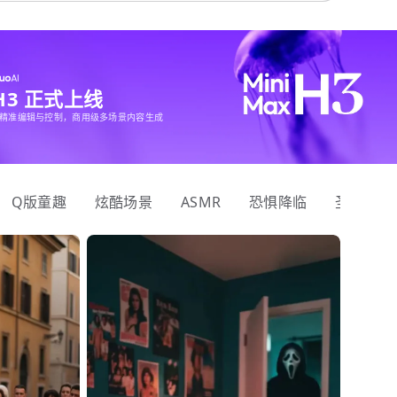
 H3 正式上线
精准编辑与控制，商用级多场景内容生成
Q版童趣
炫酷场景
ASMR
恐惧降临
圣诞狂欢