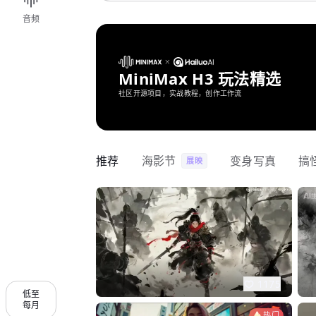
音频
MiniMax H3 玩法精选
社区开源项目，实战教程，创作工作流
推荐
海影节
变身写真
搞
展映
1175
低至
每月
热门