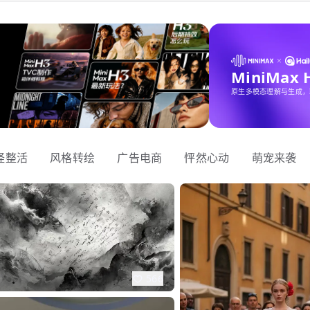
MiniMax
原生多模态理解与生成，
怪整活
风格转绘
广告电商
怦然心动
萌宠来袭
566