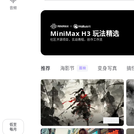
音频
MiniMax H3 玩法精选
社区开源项目，实战教程，创作工作流
推荐
海影节
变身写真
搞
展映
1175
低至
每月