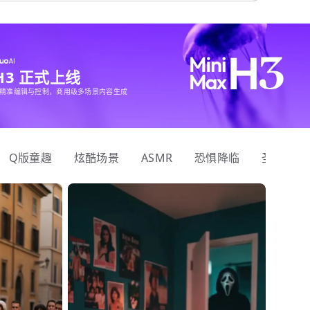
 H3 正式上线
精准编辑与控制，商用级多场景内容生成
Q版童趣
炫酷场景
ASMR
恐惧降临
圣诞狂欢