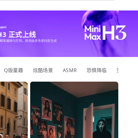
 H3 正式上线
精准编辑与控制，商用级多场景内容生成
Q版童趣
炫酷场景
ASMR
恐惧降临
圣诞狂欢