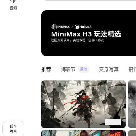
音频
MiniMax H3 玩法精选
社区开源项目，实战教程，创作工作流
推荐
海影节
变身写真
搞
展映
1175
低至
每月