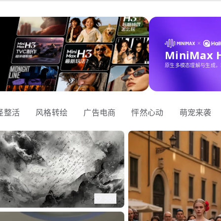
MiniMax
原生多模态理解与生成，
怪整活
风格转绘
广告电商
怦然心动
萌宠来袭
566