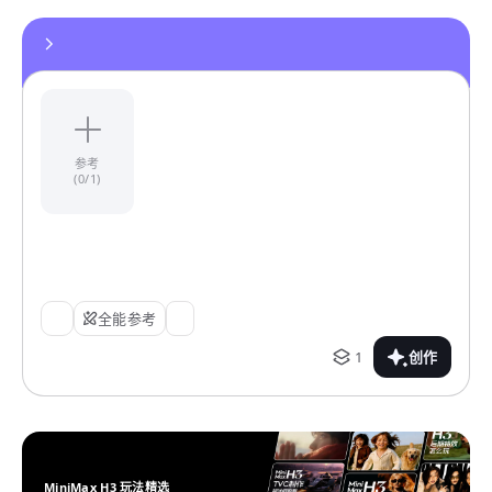
参考
(0/1)
全能参考
1
创作
MiniMax H3 玩法精选