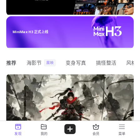
MiniMax H3 正式上线
推荐
海影节
变身写真
搞怪整活
风格
展映
发现
我的
会员
菜单