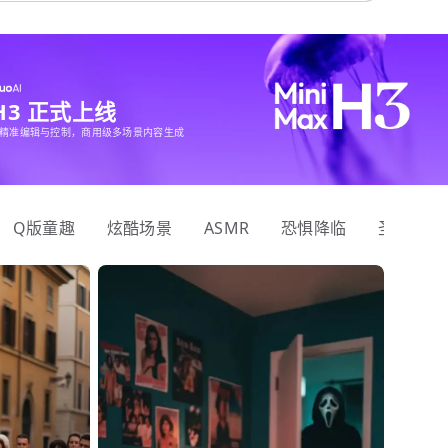
 H3 正式上线
精准编辑与控制，商用级多场景内容生成
Q版童趣
炫酷场景
ASMR
恐惧降临
圣诞狂欢