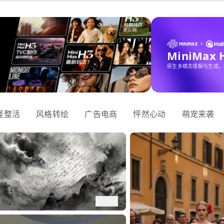
MiniMax
原生多模态理解与生成，
怪整活
风格转绘
广告电商
怦然心动
萌宠来袭
566