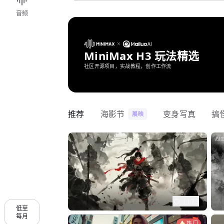
音频
MiniMax H3 玩法精选
社区开源项目，实战教程，创作工作流
推荐
海影节
变身写真
搞
展映
1175
低至
每月
热门