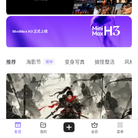
MiniMax H3 正式上线
推荐
海影节
变身写真
搞怪整活
风格
展映
发现
我的
会员
菜单