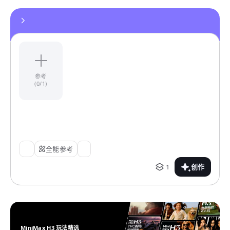
参考
(0/1)
全能参考
1
创作
MiniMax H3 玩法精选