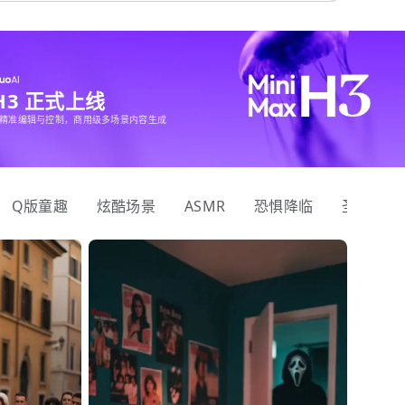
 H3 正式上线
精准编辑与控制，商用级多场景内容生成
Q版童趣
炫酷场景
ASMR
恐惧降临
圣诞狂欢