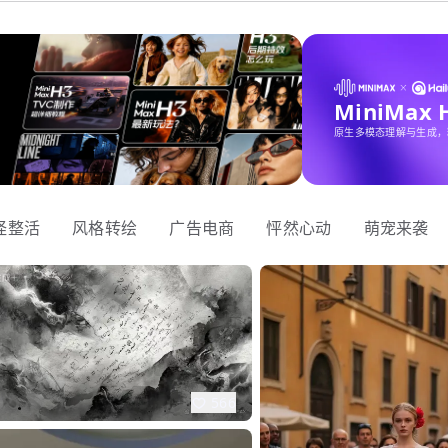
MiniMax
原生多模态理解与生成，
怪整活
风格转绘
广告电商
怦然心动
萌宠来袭
566