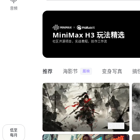
音频
MiniMax H3 玩法精选
社区开源项目，实战教程，创作工作流
推荐
海影节
变身写真
搞
展映
1175
低至
每月