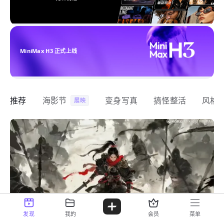
MiniMax H3 正式上线
推荐
海影节
变身写真
搞怪整活
风格
展映
发现
我的
会员
菜单