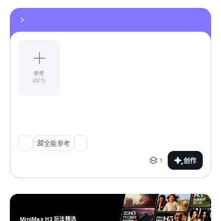
参考
(0/1)
全能参考
1
创作
MiniMax H3 玩法精选