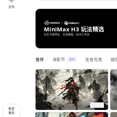
音频
MiniMax H3 玩法精选
社区开源项目，实战教程，创作工作流
推荐
海影节
变身写真
搞
展映
1175
低至
每月