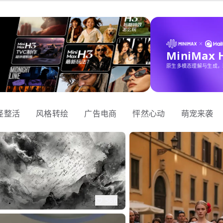
MiniMax
原生多模态理解与生成，
怪整活
风格转绘
广告电商
怦然心动
萌宠来袭
566