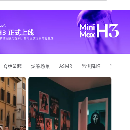
 H3 正式上线
精准编辑与控制，商用级多场景内容生成
Q版童趣
炫酷场景
ASMR
恐惧降临
圣诞狂欢