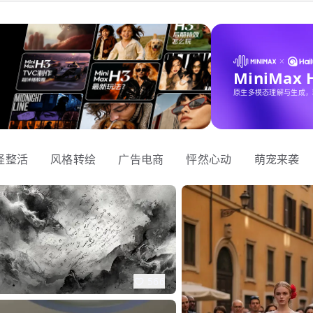
MiniMax
原生多模态理解与生成，
怪整活
风格转绘
广告电商
怦然心动
萌宠来袭
566