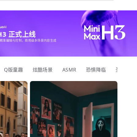
 H3 正式上线
精准编辑与控制，商用级多场景内容生成
Q版童趣
炫酷场景
ASMR
恐惧降临
圣诞狂欢