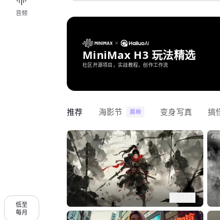
音频
MiniMax H3 玩法精选
社区开源项目，实战教程，创作工作流
推荐
海影节
变身写真
搞
展映
1175
低至
每月