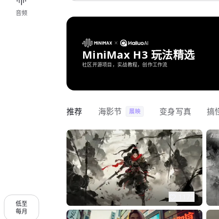
音频
MiniMax H3 玩法精选
社区开源项目，实战教程，创作工作流
推荐
海影节
变身写真
搞
展映
1175
低至
每月