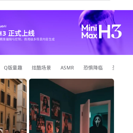
 H3 正式上线
精准编辑与控制，商用级多场景内容生成
Q版童趣
炫酷场景
ASMR
恐惧降临
圣诞狂欢