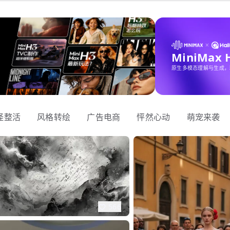
MiniMax
原生多模态理解与生成，
怪整活
风格转绘
广告电商
怦然心动
萌宠来袭
566