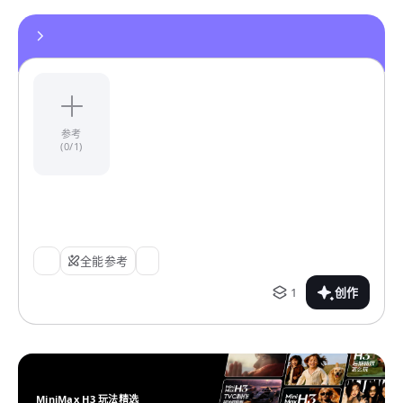
参考
(0/1)
全能参考
1
创作
MiniMax H3 玩法精选