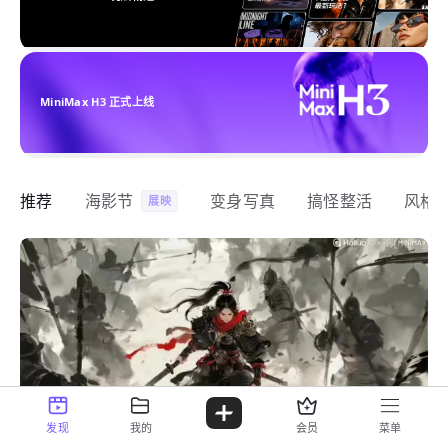
MiniMax H3 正式上线
推荐
海影节
变身写真
搞怪整活
风格
展映
发现
我的
会员
菜单