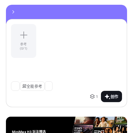
参考
(0/1)
全能参考
1
创作
MiniMax H3 玩法精选