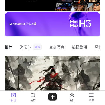
MiniMax H3 正式上线
推荐
海影节
变身写真
搞怪整活
风格
展映
发现
我的
会员
菜单